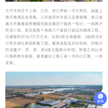
方厅水院位于上海、江苏、浙江两省一市交界处，涵盖上
海市青浦区金泽镇、江苏省苏州市吴江区黎里镇、浙江省
嘉兴市嘉善县西塘镇和姚庄镇四个镇各一部分，一院跨沪
苏浙三地，是全国首个地跨三个省级行政区的建筑工程。
Global
总建面积约10.7万平方米，包括5栋主体建筑、3座跨河步
行桥及绿化景观配套工程。整体造型呈四合院制，四角分
别设置沪、苏、浙、皖4座主题展示场馆。场馆之间以步
English(Global)
行廊桥跨水相接，寓意着长三角三省一市向心汇聚、一体
发展。
Deutsch
Français
French
Germany