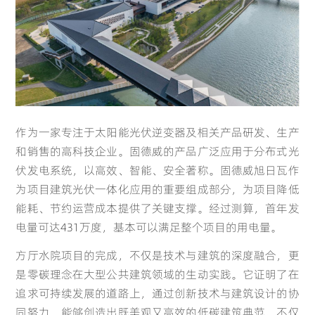
Español
Português
(Latam)
Portugal
Spain
作为一家专注于太阳能光伏逆变器及相关产品研发、生产
和销售的高科技企业。固德威的产品广泛应用于分布式光
伏发电系统，以高效、智能、安全著称。固德威旭日瓦作
为项目
建筑光伏一体化
应用的重要组成部分，为项目降低
能耗、节约运营成本提供了关键支撑。经过测算，首年发
电量可达431万度，基本可以满足整个项目的用电量。
方厅水院项目的完成，不仅是技术与建筑的深度融合，更
是零碳理念在大型公共建筑领域的生动实践。它证明了在
追求可持续发展的道路上，通过创新技术与建筑设计的协
同努力，能够创造出既美观又高效的低碳建筑典范。不仅