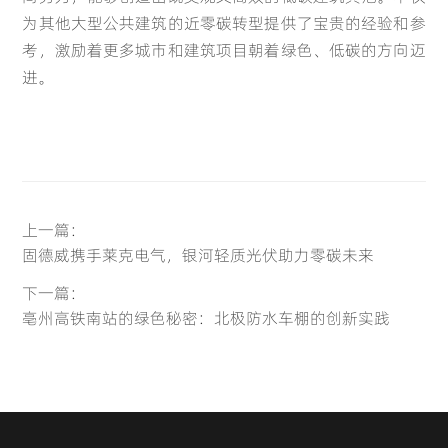
为其他大型公共建筑的近零碳转型提供了宝贵的经验和参
考，激励着更多城市和建筑项目朝着绿色、低碳的方向迈
进。
上一篇：
固德威携手莱克电气，银河轻质光伏助力零碳未来
下一篇：
亳州高铁南站的绿色秘密：北极防水车棚的创新实践