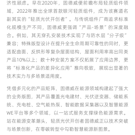
济性顾虑。早在2020年，固德威便前瞻布局轻质组件领
域，2022年推出全球首款银河轻质组件，成为该赛道名
副其实的“轻质光伏开创者”。与传统组件厂商追求标准
化规模生产不同，固德威更强调“产品-场景”的深度融
合。例如，其无穿孔安装技术实现了与防水层“分子级”
兼容；特殊版型设计在提升全生命周期可靠性的同时，更
适配曲面、反拱形等复杂屋面结构，屋面利用率高出同类
产品10%以上；数十种安装方案不仅拓展了应用边界，更
将“标准化产品的差异化应用”推向极致，展现出显著的
技术实力与多场景适用度。
凭借多元化的产品矩阵，固德威在能源领域构建起了强大
的业务版图，其产品覆盖光电建材、光伏逆变器、储能系
统、充电桩、空气能热泵、智能数据采集器以及智慧能源
WE平台等多个领域，以一站式服务支撑绿色能源需求。
站在能源变革潮头，轻质光伏开创者固德威正以技术突破
与场景创新，在零碳转型中勾勒智慧能源新图景。