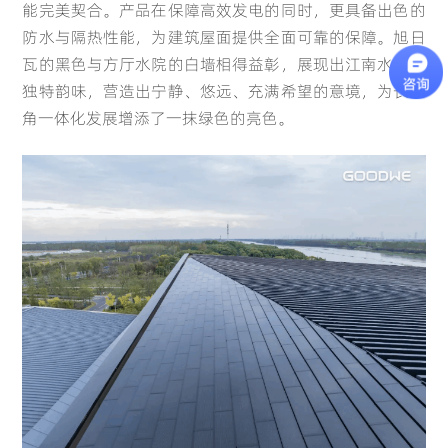
能完美契合。产品在保障高效发电的同时，更具备出色的
防水与隔热性能，为建筑屋面提供全面可靠的保障。旭日
瓦的黑色与方厅水院的白墙相得益彰，展现出江南水乡的
French
Germany
独特韵味，营造出宁静、悠远、充满希望的意境，为长三
角一体化发展增添了一抹绿色的亮色。
Español
Português
(Latam)
Portugal
Spain