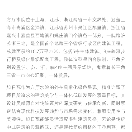
方厅水院位于上海、江苏、浙江两省一市交界处，涵盖上
海市青浦区金泽镇、江苏省苏州市吴江区黎里镇、浙江省
嘉兴市嘉善县西塘镇和姚庄镇四个镇各一部分，一院跨沪
苏浙三地，是全国首个地跨三个省级行政区的建筑工程。
总建面积约10.7万平方米，包括5栋主体建筑、3座跨河步
行桥及绿化景观配套工程。整体造型呈四合院制，四角分
别设置沪、苏、浙、皖4座主题展示场馆，寓意着长三角
Global
三省一市向心汇聚、一体发展。
旭日瓦作为方厅水院的外在具象化绿色呈现，精准诠释了
项目所追求的建筑美学与一体化低碳发展的双重目标。其
English(Global)
设计灵感源自对传统瓦片的深度研究与传承创新，同时紧
密结合现代科技发展趋势与市场需求变化，兼顾实用性与
美观性。旭日瓦能够灵活适配多种建筑风格，无论是传统
中式建筑的典雅韵味，还是现代简约风格的干净利落，都
Deutsch
Français