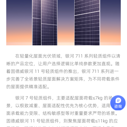
Global
English(Global)
在轻量化屋面光伏领域，银河 711 系列轻质组件以清
晰的产品定位，让用户选择逻辑比单纯参数更加直观。随
着固德威银河 11 号轻质组件的推出，银河 711 系列进一
步完善了全场景轻质屋面解决方案矩阵，为不同荷载条件
Deutsch
Français
的屋面提供精准适配。
银河 7 号轻质组件，主要适配屋面荷载≤7kg 的场
French
Germany
景，以极致减重、屋面适配性优先为核心优势，适用于屋
面承载能力受限、结构敏感型等对重量要求严苛的场景。
固德威银河 11 号轻质组件，则聚焦屋面荷载≤11kg 的应