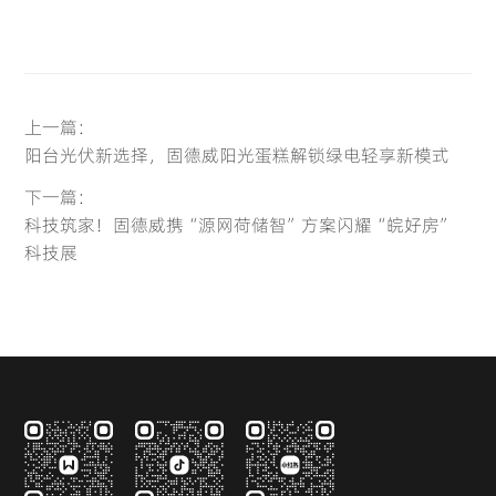
上一篇：
阳台光伏新选择，固德威阳光蛋糕解锁绿电轻享新模式
下一篇：
科技筑家！固德威携“源网荷储智”方案闪耀“皖好房”
科技展