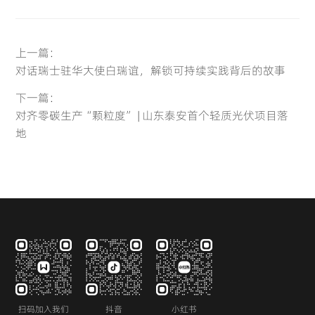
Deutsch
Français
上一篇：
对话瑞士驻华大使白瑞谊，解锁可持续实践背后的故事
French
Germany
下一篇：
对齐零碳生产“颗粒度” | 山东泰安首个轻质光伏项目落
地
Español
Português
(Latam)
Portugal
Spain
扫码加入我们
抖音
小红书